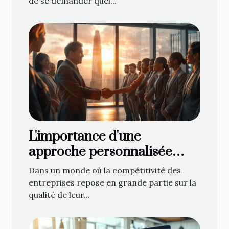
de se demander quel...
L'importance d'une
approche personnalisée
dans le recrutement
Dans un monde où la compétitivité des
commercial
entreprises repose en grande partie sur la
qualité de leur...