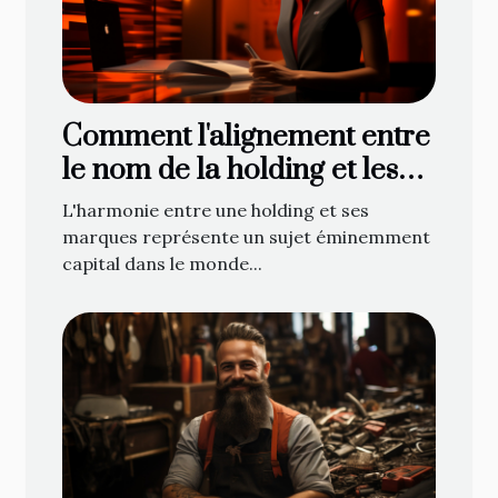
Comment l'alignement entre
le nom de la holding et les
marques associées impacte
L'harmonie entre une holding et ses
l'image de l'entreprise
marques représente un sujet éminemment
capital dans le monde...