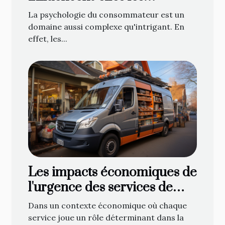
comportements d'achat des
La psychologie du consommateur est un
consommateurs en ligne ?
domaine aussi complexe qu'intrigant. En
effet, les...
Les impacts économiques de
l'urgence des services de
plomberie sur les petites
Dans un contexte économique où chaque
entreprises locales
service joue un rôle déterminant dans la