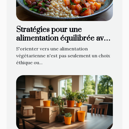
Stratégies pour une
alimentation équilibrée avec
des recettes végétariennes
S'orienter vers une alimentation
simples
végétarienne n'est pas seulement un choix
éthique ou...