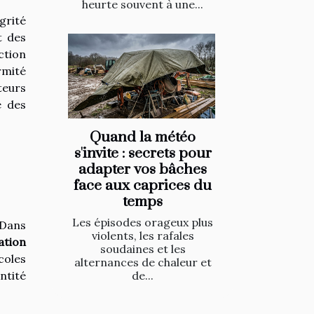
heurte souvent à une...
grité
t des
ction
rmité
teurs
é des
Quand la météo
s'invite : secrets pour
adapter vos bâches
face aux caprices du
temps
Les épisodes orageux plus
 Dans
violents, les rafales
ation
soudaines et les
coles
alternances de chaleur et
de...
ntité