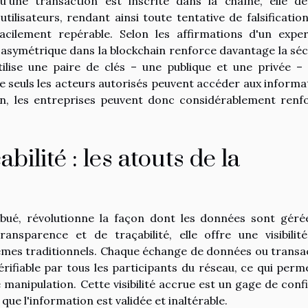
u'une transaction est inscrite dans la chaîne, elle de
utilisateurs, rendant ainsi toute tentative de falsificatio
cilement repérable. Selon les affirmations d'un expe
nt asymétrique dans la blockchain renforce davantage la séc
ilise une paire de clés – une publique et une privée –
ue seuls les acteurs autorisés peuvent accéder aux informa
ain, les entreprises peuvent donc considérablement renf
ilité : les atouts de la
ibué, révolutionne la façon dont les données sont géré
nsparence et de traçabilité, elle offre une visibilit
tèmes traditionnels. Chaque échange de données ou transa
érifiable par tous les participants du réseau, ce qui perm
e manipulation. Cette visibilité accrue est un gage de conf
t que l'information est validée et inaltérable.