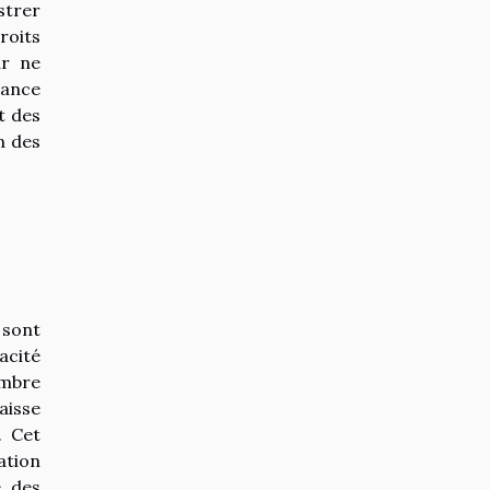
strer
roits
ur ne
nance
t des
n des
 sont
acité
ombre
aisse
. Cet
ation
é des