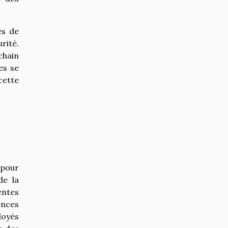
es de
rité.
chain
es se
cette
 pour
de la
entes
ences
loyés