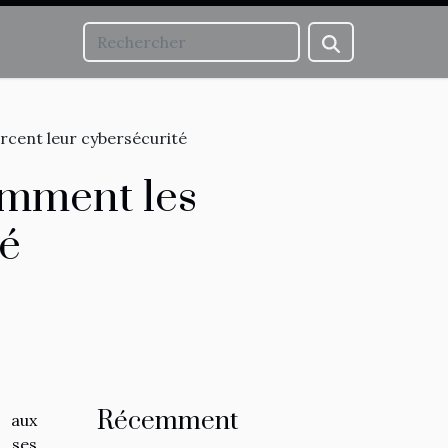
rcent leur cybersécurité
omment les
té
Récemment
 aux
 ses