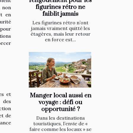
l'engouement pour les
vient
figurines rétro ne
n non
faiblit jamais
rt en
urité
Les figurines rétro n’ont
jamais vraiment quitté les
 pour
étagères, mais leur retour
tions
en force est...
orcer
es et
Manger local aussi en
é des
voyage : défi ou
ction
opportunité ?
et de
Dans les destinations
iance
touristiques, l’envie de «
faire comme les locaux » se