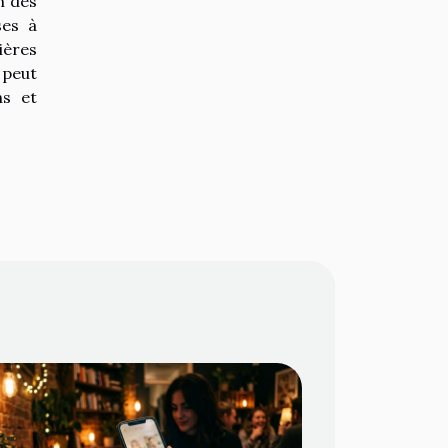
n des
ses à
ières
 peut
ns et