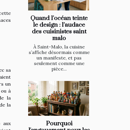
cette
Quand l’océan teinte
naces
le design : l’audace
des cuisinistes saint
malo
À Saint-Malo, la cuisine
s’affiche désormais comme
un manifeste, et pas
seulement comme une
pièce...
ec sa
aient
rs un
 ou à
de la
de la
Pourquoi
e aux