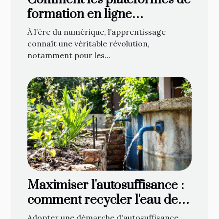
formation en ligne
transforment-elles
À l’ère du numérique, l’apprentissage
l'apprentissage des
connaît une véritable révolution,
entrepreneurs ?
notamment pour les...
Maximiser l'autosuffisance :
comment recycler l'eau de
pluie ?
Adopter une démarche d'autosuffisance