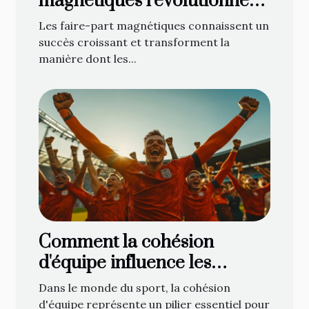
magnétiques révolutionnent
les annonces de naissance ?
Les faire-part magnétiques connaissent un
succès croissant et transforment la
manière dont les...
Comment la cohésion
d'équipe influence les
performances sportives ?
Dans le monde du sport, la cohésion
d'équipe représente un pilier essentiel pour