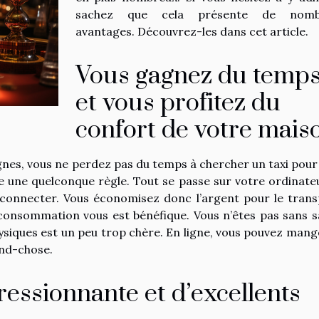
sachez que cela présente de nomb
avantages. Découvrez-les dans cet article.
Vous gagnez du temp
et vous profitez du
confort de votre mais
gnes, vous ne perdez pas du temps à chercher un taxi pour
re une quelconque règle. Tout se passe sur votre ordinate
s connecter. Vous économisez donc l’argent pour le trans
é consommation vous est bénéfique. Vous n’êtes pas sans s
siques est un peu trop chère. En ligne, vous pouvez mang
and-chose.
essionnante et d’excellents