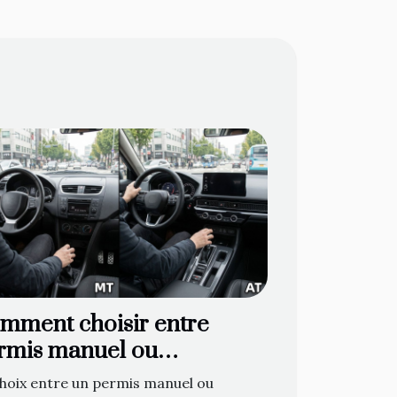
mment choisir entre
rmis manuel ou
tomatique ?
hoix entre un permis manuel ou