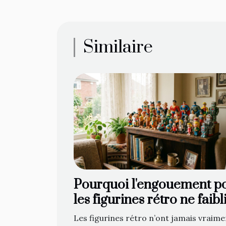
Similaire
Pourquoi l'engouement p
les figurines rétro ne faibli
jamais
Les figurines rétro n’ont jamais vraime