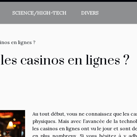
SCIENCE/HIGH-TECH
DIVERS
inos en lignes ?
les casinos en lignes ?
Au tout début, vous ne connaissez que les ca
physiques. Mais avec l’avancée de la technol
les casinos en lignes ont vu le jour et sont d
en plus nombreux. Si vous hésitez à y adh