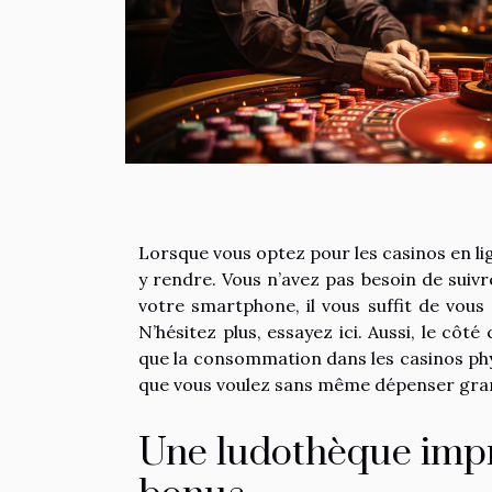
Lorsque vous optez pour les casinos en li
y rendre. Vous n’avez pas besoin de suiv
votre smartphone, il vous suffit de vou
N’hésitez plus,
essayez ici
. Aussi, le côt
que la consommation dans les casinos phy
que vous voulez sans même dépenser gr
Une ludothèque impr