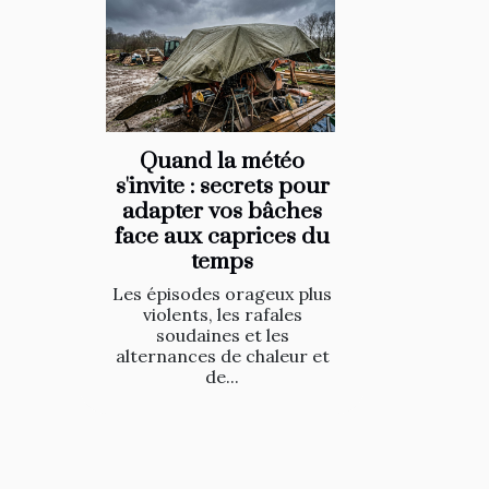
Quand la météo
s'invite : secrets pour
adapter vos bâches
face aux caprices du
temps
Les épisodes orageux plus
violents, les rafales
soudaines et les
alternances de chaleur et
de...