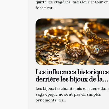
quitté les étagères, mais leur retour en
force est...
Les influences historiques
derrière les bijoux de la
saga épique
Les bijoux fascinants mis en scène dans
saga épique ne sont pas de simples
ornements ; ils...