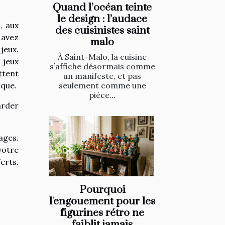
Quand l’océan teinte
le design : l’audace
, aux
des cuisinistes saint
 avez
malo
jeux.
À Saint-Malo, la cuisine
 jeux
s’affiche désormais comme
ttent
un manifeste, et pas
ique.
seulement comme une
pièce...
arder
ages.
votre
erts.
Pourquoi
l'engouement pour les
figurines rétro ne
faiblit jamais