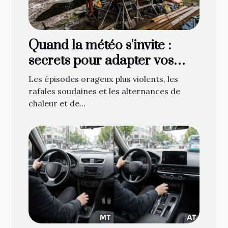
Quand la météo s'invite :
secrets pour adapter vos
bâches face aux caprices du
Les épisodes orageux plus violents, les
temps
rafales soudaines et les alternances de
chaleur et de...