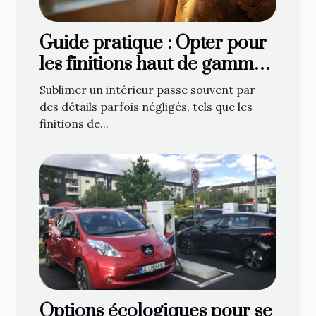
Guide pratique : Opter pour
les finitions haut de gamme
en décoration de fenêtre
Sublimer un intérieur passe souvent par
des détails parfois négligés, tels que les
finitions de...
Options écologiques pour se