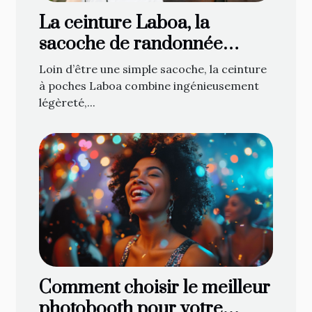
La ceinture Laboa, la
sacoche de randonnée
attendue de tous les
Loin d’être une simple sacoche, la ceinture
cavaliers !
à poches Laboa combine ingénieusement
légèreté,...
Comment choisir le meilleur
photobooth pour votre