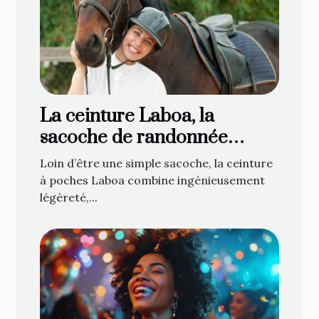
La ceinture Laboa, la
sacoche de randonnée
attendue de tous les
Loin d’être une simple sacoche, la ceinture
cavaliers !
à poches Laboa combine ingénieusement
légèreté,...