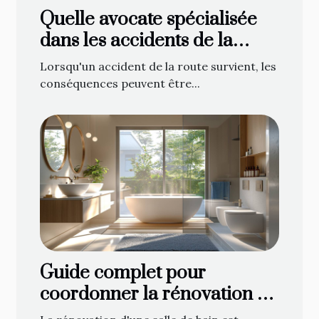
Quelle avocate spécialisée
dans les accidents de la
route contacter à Gap ?
Lorsqu'un accident de la route survient, les
conséquences peuvent être...
Guide complet pour
coordonner la rénovation de
votre salle de bain : de la