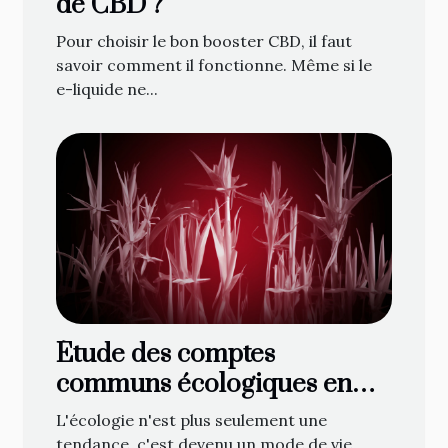
de CBD ?
Pour choisir le bon booster CBD, il faut
savoir comment il fonctionne. Même si le
e-liquide ne...
Étude des comptes
communs écologiques en
ligne : une nouvelle
L'écologie n'est plus seulement une
tendance ?
tendance, c'est devenu un mode de vie