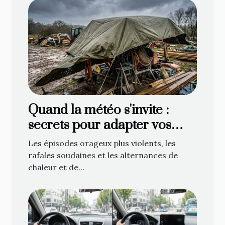
Quand la météo s'invite :
secrets pour adapter vos
bâches face aux caprices du
Les épisodes orageux plus violents, les
temps
rafales soudaines et les alternances de
chaleur et de...