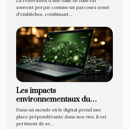
La rénovation d'une salle de bain est
planification à la décoration
souvent perçue comme un parcours semé
d'embûches, combinant...
Les impacts
environnementaux du
marketing numérique
Dans un monde où le digital prend une
place prépondérante dans nos vies, il est
pertinent de se...