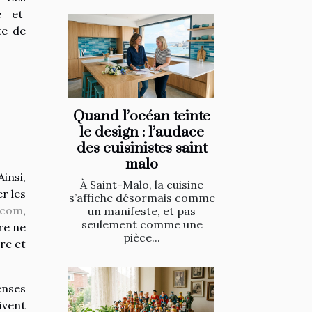
le et
te de
Quand l’océan teinte
le design : l’audace
des cuisinistes saint
malo
insi,
À Saint-Malo, la cuisine
r les
s’affiche désormais comme
.com
,
un manifeste, et pas
seulement comme une
re ne
pièce...
pre et
enses
ivent