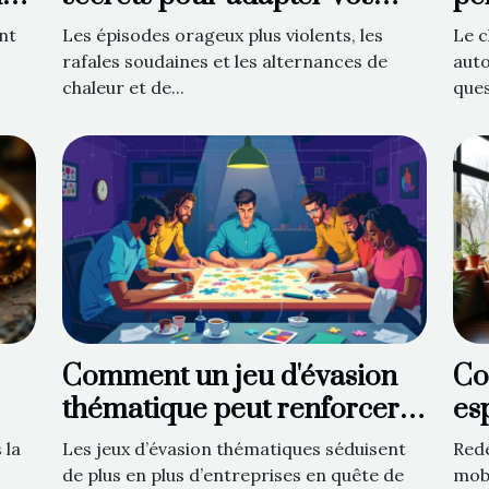
bâches face aux caprices du
au
nt
Les épisodes orageux plus violents, les
Le c
temps
rafales soudaines et les alternances de
aut
chaleur et de...
ques
Comment un jeu d'évasion
Co
thématique peut renforcer
es
l'esprit d'équipe ?
vi
 la
Les jeux d’évasion thématiques séduisent
Red
de plus en plus d’entreprises en quête de
mobi