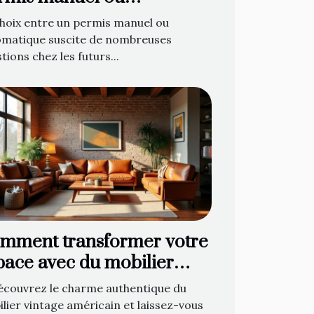
tomatique ?
hoix entre un permis manuel ou
omatique suscite de nombreuses
tions chez les futurs...
mment transformer votre
pace avec du mobilier
ntage américain ?
écouvrez le charme authentique du
lier vintage américain et laissez-vous