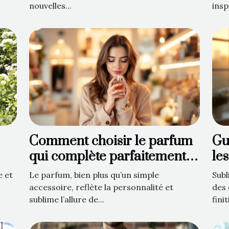
nouvelles...
insp
Comment choisir le parfum
Gu
qui complète parfaitement
le
votre style ?
en
e et
Le parfum, bien plus qu’un simple
Subl
accessoire, reflète la personnalité et
des 
sublime l’allure de...
finit