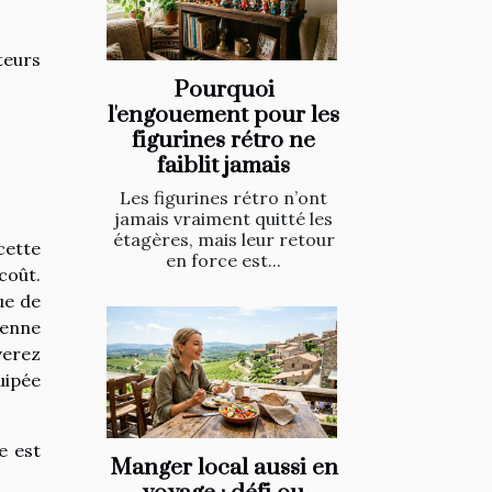
teurs
Pourquoi
l'engouement pour les
figurines rétro ne
faiblit jamais
Les figurines rétro n’ont
jamais vraiment quitté les
étagères, mais leur retour
cette
en force est...
coût.
ue de
ienne
verez
uipée
e est
Manger local aussi en