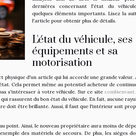
dernières concernant l'état du véhicu
quelques éléments importants. Lisez la sui
l'article pour obtenir plus de détails.
L'état du véhicule, ses
équipements et sa
motorisation
ct physique d'un article qui lui accorde une grande valeur. A
on état. Cela permet même au potentiel acheteur de continue
a pas s'intéresser à votre véhicule. Sur ce site
combienvaut
 qui rassurent du bon état du véhicule. En fait, aucune rayu
e doit être brillante. Aussi, il faut que l'intérieur soit pro
u point. Ainsi, le nouveau propriétaire aura moins de dép
 exemple des matériels de secours. De plus, les sièges do