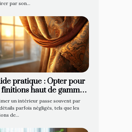
irer par son...
ide pratique : Opter pour
s finitions haut de gamme
 décoration de fenêtre
imer un intérieur passe souvent par
détails parfois négligés, tels que les
ions de...