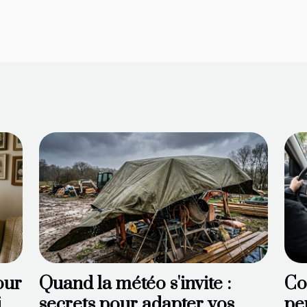
our
Quand la météo s'invite :
Co
t
secrets pour adapter vos
pe