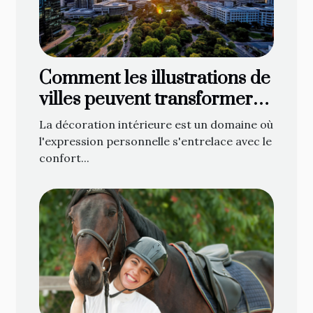
Comment les illustrations de
villes peuvent transformer
votre décoration intérieure
La décoration intérieure est un domaine où
l'expression personnelle s'entrelace avec le
confort...