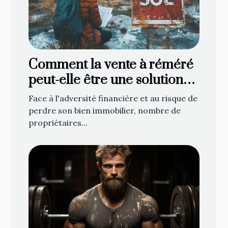
Comment la vente à réméré
peut-elle être une solution
face à la saisie immobilière ?
Face à l'adversité financière et au risque de
perdre son bien immobilier, nombre de
propriétaires...