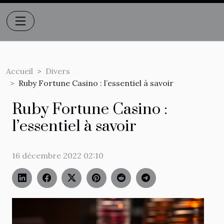
Accueil
Divers
Ruby Fortune Casino : l’essentiel à savoir
Ruby Fortune Casino :
l’essentiel à savoir
16 décembre 2022 02:10