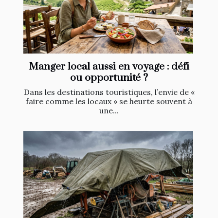
Manger local aussi en voyage : défi
ou opportunité ?
Dans les destinations touristiques, l’envie de «
faire comme les locaux » se heurte souvent à
une...