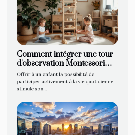
Comment intégrer une tour
d'observation Montessori
dans votre foyer
Offrir à un enfant la possibilité de
participer activement à la vie quotidienne
stimule son...