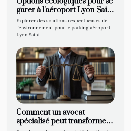
Options écologiques pour se
garer à l'aéroport Lyon Saint
Exupéry
Explorer des solutions respectueuses de
l’environnement pour le parking aéroport
Lyon Saint...
Comment un avocat
spécialisé peut transformer
les conflits scolaires ?