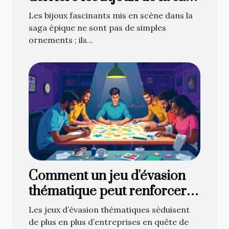
épique
Les bijoux fascinants mis en scène dans la
saga épique ne sont pas de simples
ornements ; ils...
Comment un jeu d'évasion
thématique peut renforcer
l'esprit d'équipe ?
Les jeux d’évasion thématiques séduisent
de plus en plus d’entreprises en quête de