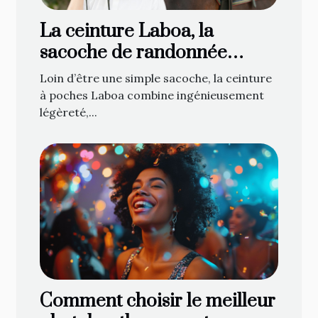
La ceinture Laboa, la
sacoche de randonnée
attendue de tous les
Loin d’être une simple sacoche, la ceinture
cavaliers !
à poches Laboa combine ingénieusement
légèreté,...
Comment choisir le meilleur