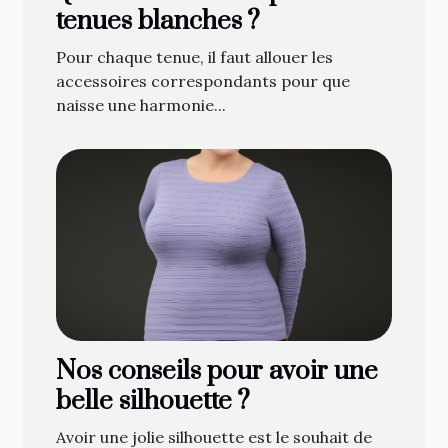
tenues blanches ?
Pour chaque tenue, il faut allouer les
accessoires correspondants pour que
naisse une harmonie...
Nos conseils pour avoir une
belle silhouette ?
Avoir une jolie silhouette est le souhait de