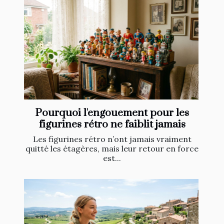
Pourquoi l'engouement pour les
figurines rétro ne faiblit jamais
Les figurines rétro n’ont jamais vraiment
quitté les étagères, mais leur retour en force
est...