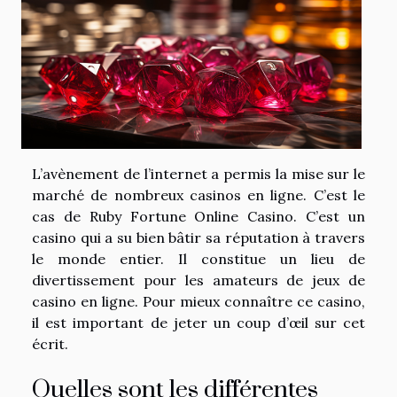
L’avènement de l’internet a permis la mise sur le
marché de nombreux casinos en ligne. C’est le
cas de Ruby Fortune Online Casino. C’est un
casino qui a su bien bâtir sa réputation à travers
le monde entier. Il constitue un lieu de
divertissement pour les amateurs de jeux de
casino en ligne. Pour mieux connaître ce casino,
il est important de jeter un coup d’œil sur cet
écrit.
Quelles sont les différentes