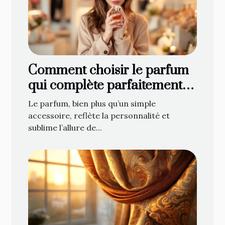
Comment choisir le parfum
qui complète parfaitement
votre style ?
Le parfum, bien plus qu’un simple
accessoire, reflète la personnalité et
sublime l’allure de...