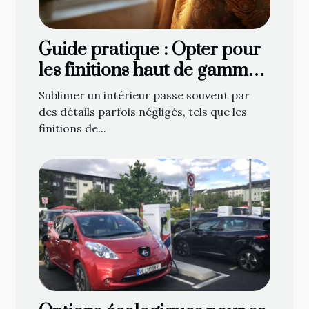
Guide pratique : Opter pour
les finitions haut de gamme
en décoration de fenêtre
Sublimer un intérieur passe souvent par
des détails parfois négligés, tels que les
finitions de...