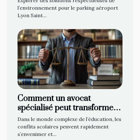
Explorer des solutions respectueuses de
l’environnement pour le parking aéroport
Lyon Saint...
Comment un avocat
spécialisé peut transformer
les conflits scolaires ?
Dans le monde complexe de l’éducation, les
conflits scolaires peuvent rapidement
s’envenimer et...