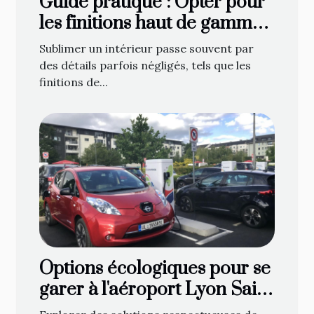
Guide pratique : Opter pour
les finitions haut de gamme
en décoration de fenêtre
Sublimer un intérieur passe souvent par
des détails parfois négligés, tels que les
finitions de...
Options écologiques pour se
garer à l'aéroport Lyon Saint
Exupéry