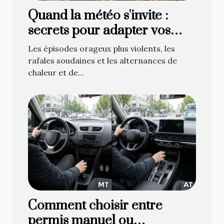
Quand la météo s'invite :
secrets pour adapter vos
bâches face aux caprices du
Les épisodes orageux plus violents, les
temps
rafales soudaines et les alternances de
chaleur et de...
Comment choisir entre
permis manuel ou