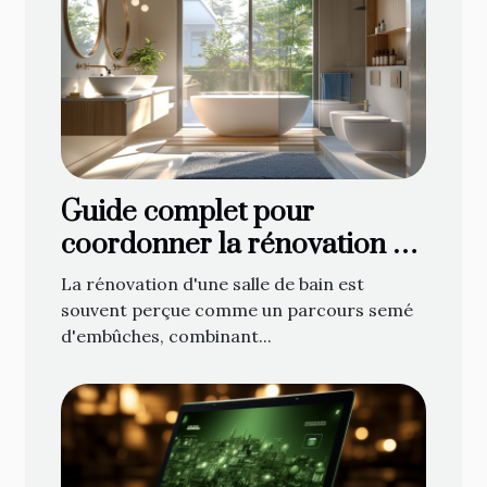
Guide complet pour
coordonner la rénovation de
votre salle de bain : de la
La rénovation d'une salle de bain est
planification à la décoration
souvent perçue comme un parcours semé
d'embûches, combinant...