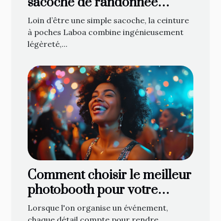
sacoche de randonnée
attendue de tous les
Loin d’être une simple sacoche, la ceinture
cavaliers !
à poches Laboa combine ingénieusement
légèreté,...
Comment choisir le meilleur
photobooth pour votre
événement
Lorsque l'on organise un événement,
chaque détail compte pour rendre