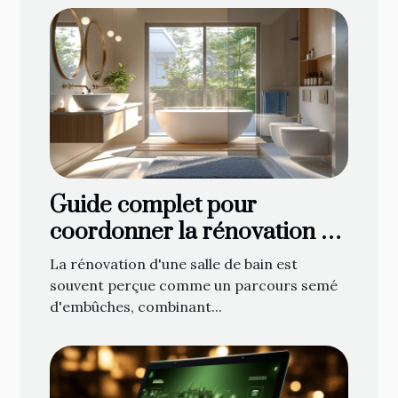
Guide complet pour
coordonner la rénovation de
votre salle de bain : de la
La rénovation d'une salle de bain est
planification à la décoration
souvent perçue comme un parcours semé
d'embûches, combinant...