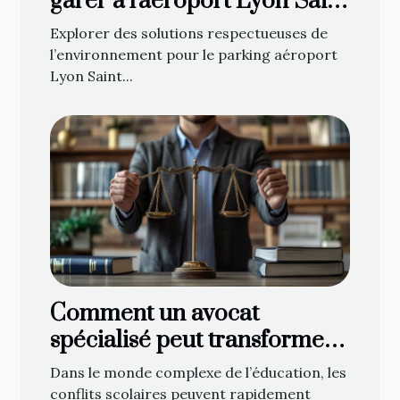
garer à l'aéroport Lyon Saint
Exupéry
Explorer des solutions respectueuses de
l’environnement pour le parking aéroport
Lyon Saint...
Comment un avocat
spécialisé peut transformer
les conflits scolaires ?
Dans le monde complexe de l’éducation, les
conflits scolaires peuvent rapidement