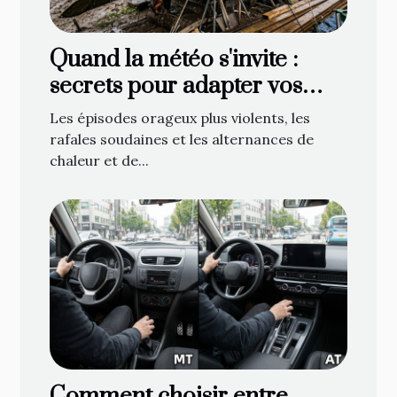
Quand la météo s'invite :
secrets pour adapter vos
bâches face aux caprices du
Les épisodes orageux plus violents, les
temps
rafales soudaines et les alternances de
chaleur et de...
Comment choisir entre