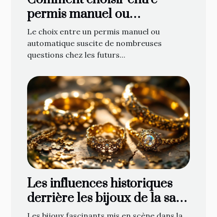
permis manuel ou
automatique ?
Le choix entre un permis manuel ou
automatique suscite de nombreuses
questions chez les futurs...
Les influences historiques
derrière les bijoux de la saga
épique
Les bijoux fascinants mis en scène dans la