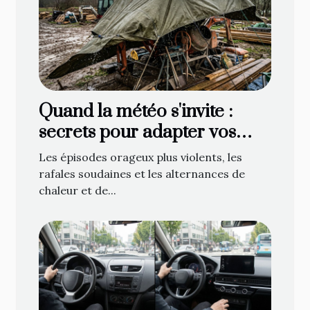
Quand la météo s'invite :
secrets pour adapter vos
bâches face aux caprices du
Les épisodes orageux plus violents, les
temps
rafales soudaines et les alternances de
chaleur et de...