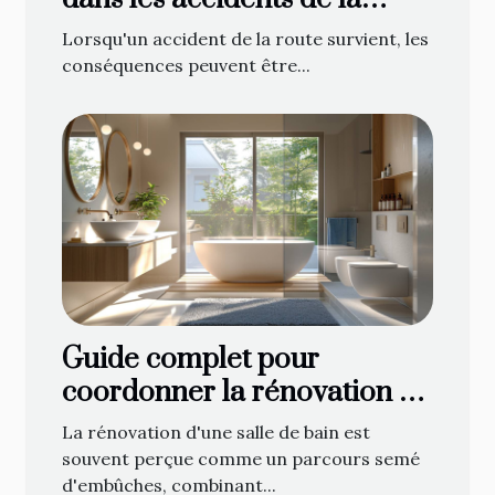
route contacter à Gap ?
Lorsqu'un accident de la route survient, les
conséquences peuvent être...
Guide complet pour
coordonner la rénovation de
votre salle de bain : de la
La rénovation d'une salle de bain est
planification à la décoration
souvent perçue comme un parcours semé
d'embûches, combinant...