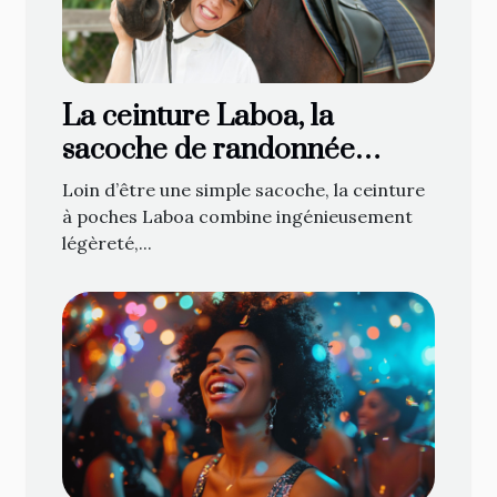
La ceinture Laboa, la
sacoche de randonnée
attendue de tous les
Loin d’être une simple sacoche, la ceinture
cavaliers !
à poches Laboa combine ingénieusement
légèreté,...