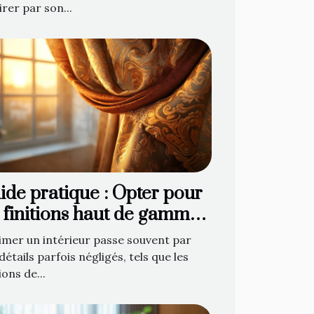
irer par son...
ide pratique : Opter pour
s finitions haut de gamme
 décoration de fenêtre
imer un intérieur passe souvent par
détails parfois négligés, tels que les
ions de...