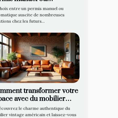
tomatique ?
hoix entre un permis manuel ou
omatique suscite de nombreuses
tions chez les futurs...
mment transformer votre
pace avec du mobilier
ntage américain ?
écouvrez le charme authentique du
lier vintage américain et laissez-vous