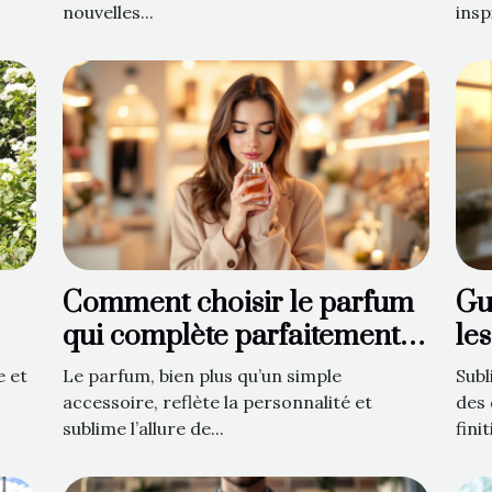
nouvelles...
insp
Comment choisir le parfum
Gu
qui complète parfaitement
le
votre style ?
en
e et
Le parfum, bien plus qu’un simple
Subl
accessoire, reflète la personnalité et
des 
sublime l’allure de...
finit