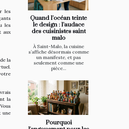
r les
Quand l’océan teinte
çants
le design : l’audace
u les
des cuisinistes saint
t aux
malo
À Saint-Malo, la cuisine
s’affiche désormais comme
un manifeste, et pas
de la
seulement comme une
tuel.
pièce...
votre
vrais
nt la
 Vous
t une
Pourquoi