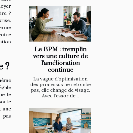
loyer
ire ?
rise.
terme
otre
tion
Le BPM : tremplin
vers une culture de
l'amélioration
e ?
continue
La vague d’optimisation
 même
des processus ne retombe
égale
pas, elle change de visage.
ue le
Avec l’essor de...
sorte
t une
t pas