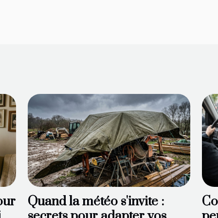
our
Quand la météo s'invite :
Co
t
secrets pour adapter vos
pe