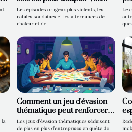
bâches face aux caprices du
au
nt
Les épisodes orageux plus violents, les
Le c
temps
rafales soudaines et les alternances de
aut
chaleur et de...
ques
Comment un jeu d'évasion
Co
thématique peut renforcer
es
l'esprit d'équipe ?
vi
 la
Les jeux d’évasion thématiques séduisent
Red
de plus en plus d’entreprises en quête de
mobi