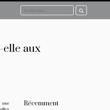
-elle aux
Récemment
c une
illes