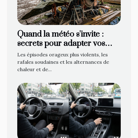
Quand la météo s'invite :
secrets pour adapter vos
bâches face aux caprices du
Les épisodes orageux plus violents, les
temps
rafales soudaines et les alternances de
chaleur et de...