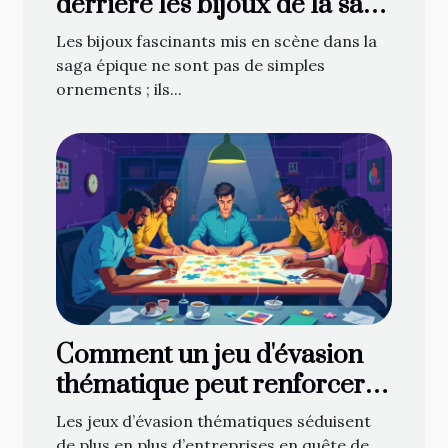
derrière les bijoux de la saga
épique
Les bijoux fascinants mis en scène dans la
saga épique ne sont pas de simples
ornements ; ils...
Comment un jeu d'évasion
thématique peut renforcer
l'esprit d'équipe ?
Les jeux d’évasion thématiques séduisent
de plus en plus d’entreprises en quête de