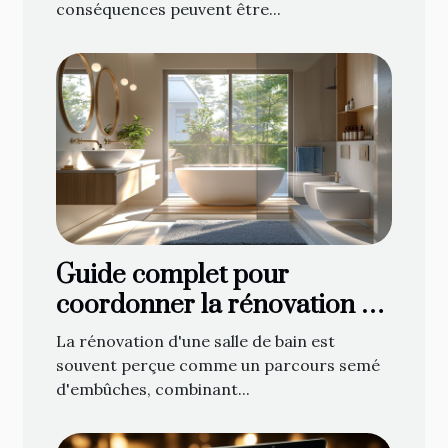
conséquences peuvent être...
Guide complet pour
coordonner la rénovation de
votre salle de bain : de la
La rénovation d'une salle de bain est
planification à la décoration
souvent perçue comme un parcours semé
d'embûches, combinant...