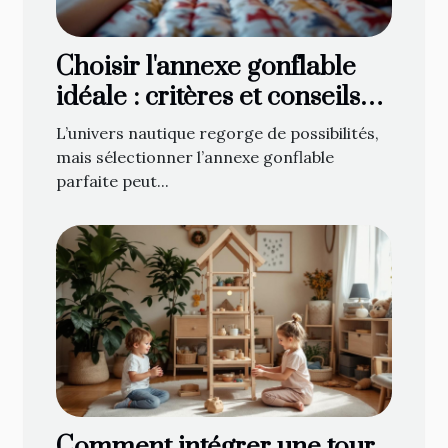
Choisir l'annexe gonflable
idéale : critères et conseils
d'achat
L’univers nautique regorge de possibilités,
mais sélectionner l’annexe gonflable
parfaite peut...
Comment intégrer une tour