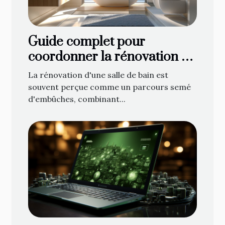
Guide complet pour
coordonner la rénovation de
votre salle de bain : de la
La rénovation d'une salle de bain est
planification à la décoration
souvent perçue comme un parcours semé
d'embûches, combinant...