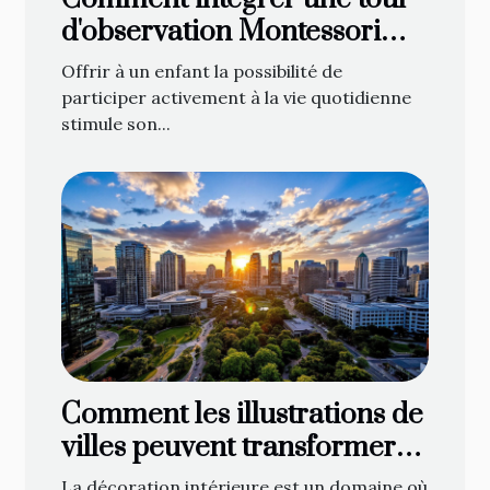
d'observation Montessori
dans votre foyer
Offrir à un enfant la possibilité de
participer activement à la vie quotidienne
stimule son...
Comment les illustrations de
villes peuvent transformer
votre décoration intérieure
La décoration intérieure est un domaine où