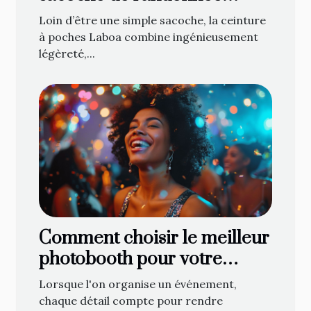
attendue de tous les
Loin d’être une simple sacoche, la ceinture
cavaliers !
à poches Laboa combine ingénieusement
légèreté,...
Comment choisir le meilleur
photobooth pour votre
événement
Lorsque l'on organise un événement,
chaque détail compte pour rendre