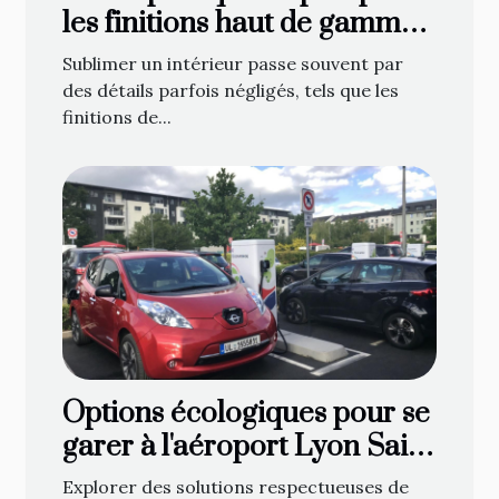
les finitions haut de gamme
en décoration de fenêtre
Sublimer un intérieur passe souvent par
des détails parfois négligés, tels que les
finitions de...
Options écologiques pour se
garer à l'aéroport Lyon Saint
Exupéry
Explorer des solutions respectueuses de