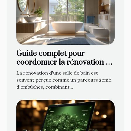
Guide complet pour
coordonner la rénovation de
votre salle de bain : de la
La rénovation d'une salle de bain est
planification à la décoration
souvent perçue comme un parcours semé
d'embûches, combinant...