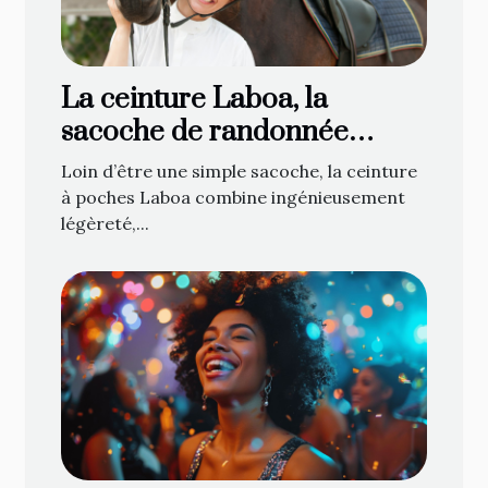
La ceinture Laboa, la
sacoche de randonnée
attendue de tous les
Loin d’être une simple sacoche, la ceinture
cavaliers !
à poches Laboa combine ingénieusement
légèreté,...