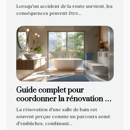
route contacter à Gap ?
Lorsqu'un accident de la route survient, les
conséquences peuvent être...
Guide complet pour
coordonner la rénovation de
votre salle de bain : de la
La rénovation d'une salle de bain est
planification à la décoration
souvent perçue comme un parcours semé
d'embûches, combinant...