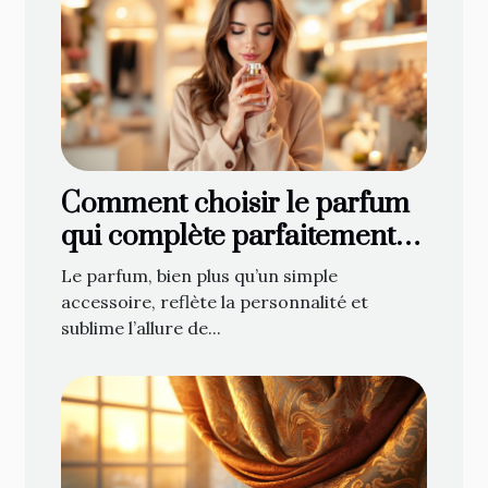
Comment choisir le parfum
qui complète parfaitement
votre style ?
Le parfum, bien plus qu’un simple
accessoire, reflète la personnalité et
sublime l’allure de...