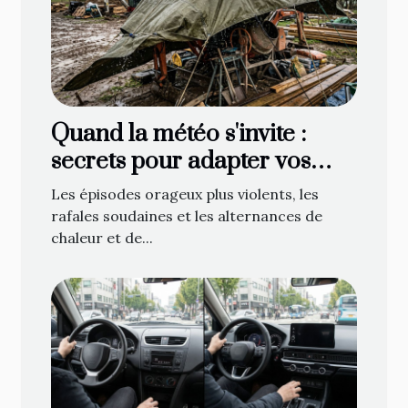
Quand la météo s'invite :
secrets pour adapter vos
bâches face aux caprices du
Les épisodes orageux plus violents, les
temps
rafales soudaines et les alternances de
chaleur et de...